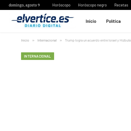
domingo, agosto 9
Horóscopo
Horóscopo negro
Recetas
Inicio
Política
Inicio
»
Internacional
»
Trump logra un acuerdo entre Israel y Hizbul
INTERNACIONAL