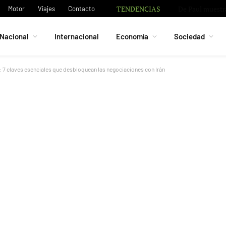
TENDENCIAS
De Paul muestra
Motor
Viajes
Contacto
Nacional
Internacional
Economía
Sociedad
á: 7 claves esenciales que desbloquean las negociaciones con Irán