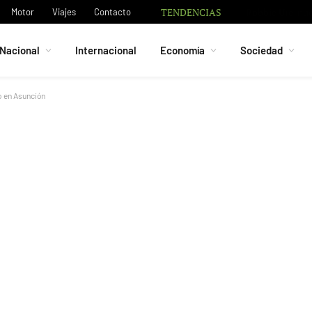
TENDENCIAS
Robbie Ure, nue
Motor
Viajes
Contacto
Nacional
Internacional
Economía
Sociedad
o en Asunción