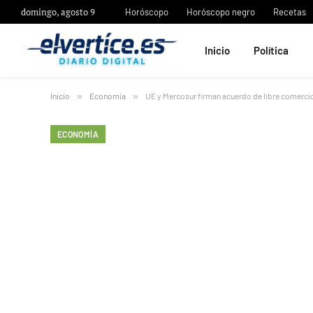
domingo, agosto 9
Horóscopo
Horóscopo negro
Recetas
Inicio
Política
Inicio
»
Economía
»
UE y Mercosur firman acuerdo de libre comerci
ECONOMÍA