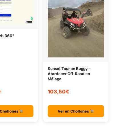
eb 360°
Sunset Tour en Buggy –
Atardecer Off-Road en
Málaga
r
103,50€
 Chollones
Ver en Chollones