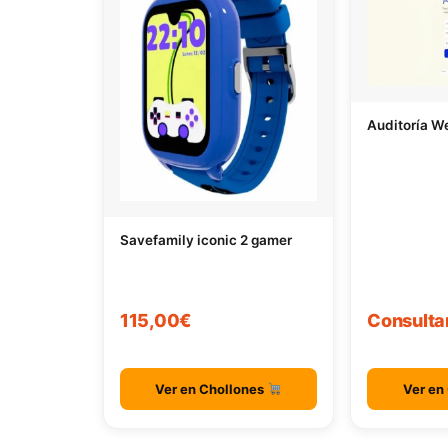
Auditoría W
Savefamily iconic 2 gamer
115,00€
Consulta
Ver en Chollones
Ver en