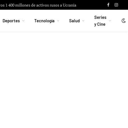
ros 1 400 millones de activos rusos a Ucrania
Facebook
Instag
Series
Deportes
Tecnología
Salud
y Cine