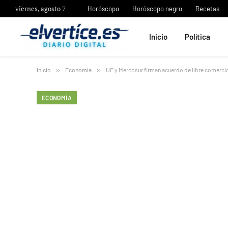
viernes, agosto 7
Horóscopo
Horóscopo negro
Recetas
Inicio
Política
Inicio
»
Economía
»
UE y Mercosur firman acuerdo de libre comercio
ECONOMÍA