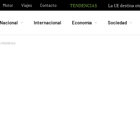
TENDENCIAS
La UE destina ot
Motor
Viajes
Contacto
Nacional
Internacional
Economía
Sociedad
 histórico