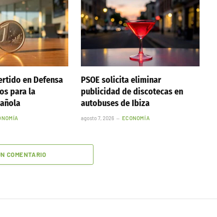
ertido en Defensa
PSOE solicita eliminar
os para la
publicidad de discotecas en
añola
autobuses de Ibiza
ONOMÍA
agosto 7, 2026
ECONOMÍA
UN COMENTARIO