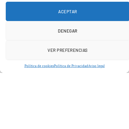
Unidos por narcotráfico y crimen organizado
y
exigiendo su
“liberación inmediata”
.
ACEPTAR
DENEGAR
VER PREFERENCIAS
Política de cookies
Política de Privacidad
Aviso legal
La portavoz del Ministerio de Exteriores chino,
Mao
Ning
, calificó el proceso judicial como una
“grave
violación de la soberanía venezolana”
, acusando a
Washington de
imponer su legislación interna por
encima del derecho internacional
.
China denuncia el arresto y exige