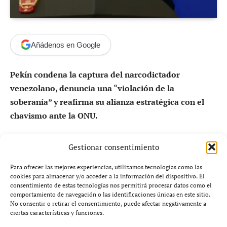
Añádenos en Google
Pekín condena la captura del narcodictador
venezolano, denuncia una “violación de la
soberanía” y reafirma su alianza estratégica con el
chavismo ante la ONU.
Pekín se alinea con el chavismo y
Gestionar consentimiento
carga contra Washington
Para ofrecer las mejores experiencias, utilizamos tecnologías como las
cookies para almacenar y/o acceder a la información del dispositivo. El
consentimiento de estas tecnologías nos permitirá procesar datos como el
El régimen comunista de
China
ha salido abiertamente
comportamiento de navegación o las identificaciones únicas en este sitio.
en defensa del expresidente venezolano
Nicolás
No consentir o retirar el consentimiento, puede afectar negativamente a
ciertas características y funciones.
Maduro
,
repudiando el juicio que afronta en Estados