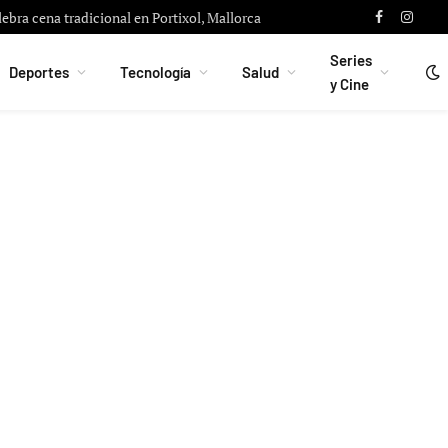
lebra cena tradicional en Portixol, Mallorca
Facebook
Instag
Series
Deportes
Tecnología
Salud
y Cine