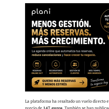
La plataforma ha resaltado un vuelo directo e
precio de
147 euros
. También se han publica