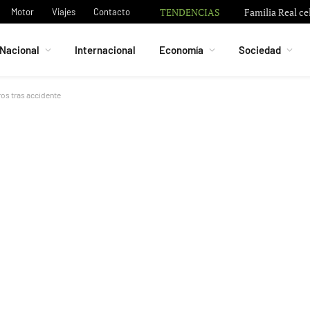
TENDENCIAS
Familia Real ce
Motor
Viajes
Contacto
Nacional
Internacional
Economía
Sociedad
ros tras accidente