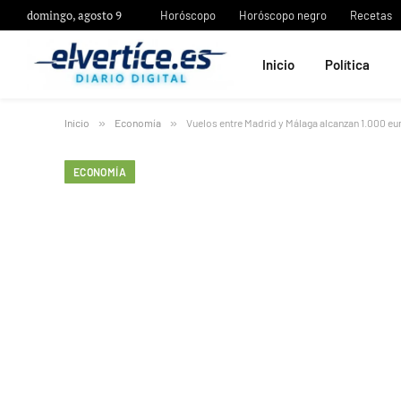
domingo, agosto 9
Horóscopo
Horóscopo negro
Recetas
Inicio
Política
Inicio
»
Economía
»
Vuelos entre Madrid y Málaga alcanzan 1.000 eu
ECONOMÍA