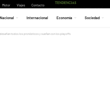
TENDENCIAS
Motor
Viajes
Contacto
Nacional
Internacional
Economía
Sociedad
desafían todos los pronósticos y sueñan con los playoffs