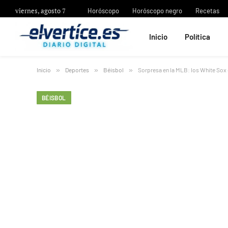
viernes, agosto 7
Horóscopo
Horóscopo negro
Recetas
Inicio
Política
Inicio
»
Deportes
»
Béisbol
»
Sorpresa en la MLB: los White Sox 
BÉISBOL