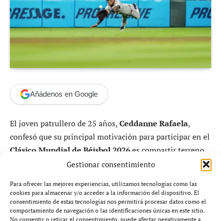
Añádenos en Google
El joven patrullero de 25 años,
Ceddanne Rafaela
,
confesó que su principal motivación para participar en el
Clásico Mundial de Béisbol 2026
es compartir terreno
con su ídolo y mentor
Xander Bogaerts
, con quien
Gestionar consentimiento
creció a solo una isla de distancia y coincidió durante
Para ofrecer las mejores experiencias, utilizamos tecnologías como las
años en la organización de los
Medias Rojas de Boston
.
cookies para almacenar y/o acceder a la información del dispositivo. El
consentimiento de estas tecnologías nos permitirá procesar datos como el
comportamiento de navegación o las identificaciones únicas en este sitio.
No consentir o retirar el consentimiento, puede afectar negativamente a