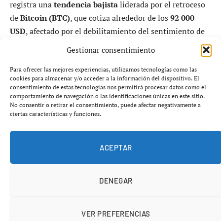
registra una
tendencia bajista
liderada por el retroceso
de
Bitcoin (BTC)
, que cotiza alrededor de los
92 000
USD
, afectado por el debilitamiento del sentimiento de
riesgo global y tensiones macroeconómicas. La
Gestionar consentimiento
capitalización total del mercado cripto ronda los
3,13 billones de dólares
, con una dominancia de
Para ofrecer las mejores experiencias, utilizamos tecnologías como las
cookies para almacenar y/o acceder a la información del dispositivo. El
Bitcoin cercana al
59 %
, reflejando que el mercado está
consentimiento de estas tecnologías nos permitirá procesar datos como el
siendo dominado por el activo líder en un contexto
comportamiento de navegación o las identificaciones únicas en este sitio.
No consentir o retirar el consentimiento, puede afectar negativamente a
bajista general.
ciertas características y funciones.
1. Datos de Mercado
ACEPTAR
Estado de Bitcoin (BTC):
Según datos de CoinMarketCap, Bitcoin cotiza cerca de
DENEGAR
92 559 USD
con variaciones negativas en el último día, y
su dominancia representa aproximadamente
59,09 % de
VER PREFERENCIAS
la capitalización total
, lo que indica que sigue siendo el