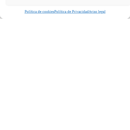
principal referente del mercado.
Política de cookies
Política de Privacidad
Aviso legal
Ethereum (ETH):
Ethereum se negocia en torno a
3 197 USD
, mostrando
también tendencia bajista junto al mercado en general.
Solana (SOL):
Solana cotiza alrededor de
133 USD
, registrando