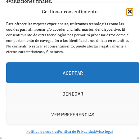
evaluaciones finales.
Gestionar consentimiento
Un desgaste político creciente para
Para ofrecer las mejores experiencias, utilizamos tecnologías como las
cookies para almacenar y/o acceder a la información del dispositivo. El
Mazón
consentimiento de estas tecnologías nos permitirá procesar datos como el
comportamiento de navegación o las identificaciones únicas en este sitio.
La huelga se ha convertido además en un problema
No consentir o retirar el consentimiento, puede afectar negativamente a
ciertas características y funciones.
político de primer nivel para el gobierno autonómico de
Carlos Mazón
.
ACEPTAR
La oposición intenta presentar el conflicto como una
muestra de incapacidad de gestión, mientras el Consell
DENEGAR
trata de responsabilizar a gobiernos anteriores del
deterioro estructural del sistema educativo.
VER PREFERENCIAS
Sin embargo, el paso de las semanas empieza a aumentar
la presión social sobre la Generalitat, especialmente si
Política de cookies
Política de Privacidad
Aviso legal
no logra cerrar un acuerdo antes del final de curso.