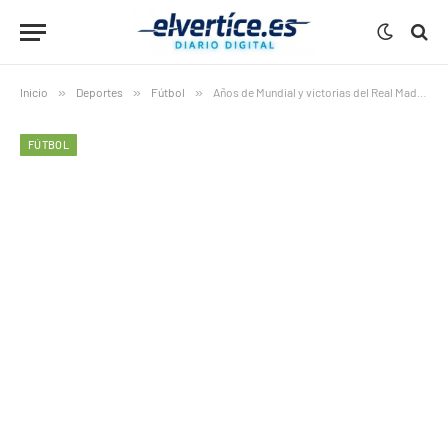
Inicio
»
Deportes
»
Fútbol
»
Años de Mundial y victorias del Real Madrid en Champions
FÚTBOL