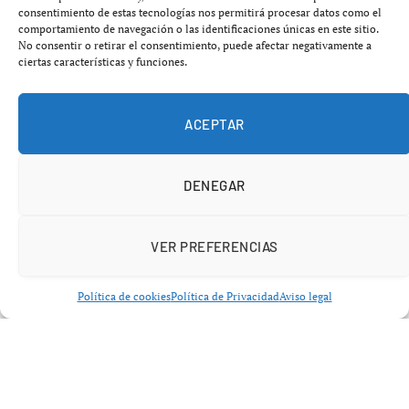
El incidente en cuestión ocurrió durante el tiempo
consentimiento de estas tecnologías nos permitirá procesar datos como el
suplementario, cuando Brahim provocó un penalti que
comportamiento de navegación o las identificaciones únicas en este sitio.
No consentir o retirar el consentimiento, puede afectar negativamente a
fue estéril en su ejecución. «Asumo toda la
ciertas características y funciones.
responsabilidad y me disculpo de todo corazón» declaró
el futbolista, quien fue el máximo goleador del torneo
ACEPTAR
con cinco goles y un destacado líder del equipo marroquí.
Su fallo ha sido titular en las conversaciones sobre el
partido, que estuvo marcado por la polémica, incluyendo
DENEGAR
un gol anulado a Senegal que generó tension en el
estadio.
VER PREFERENCIAS
Política de cookies
Política de Privacidad
Aviso legal