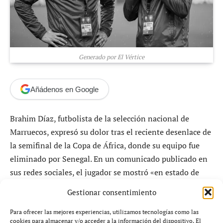
Generado por El Vértice
Añádenos en Google
Brahim Díaz, futbolista de la selección nacional de
Marruecos, expresó su dolor tras el reciente desenlace de
la semifinal de la Copa de África, donde su equipo fue
eliminado por Senegal. En un comunicado publicado en
sus redes sociales, el jugador se mostró «en estado de
shock» y con «el alma rota» tras fallar un penalti crucial
Gestionar consentimiento
que hubiera llevado a su selección a la final.
Para ofrecer las mejores experiencias, utilizamos tecnologías como las
cookies para almacenar y/o acceder a la información del dispositivo. El