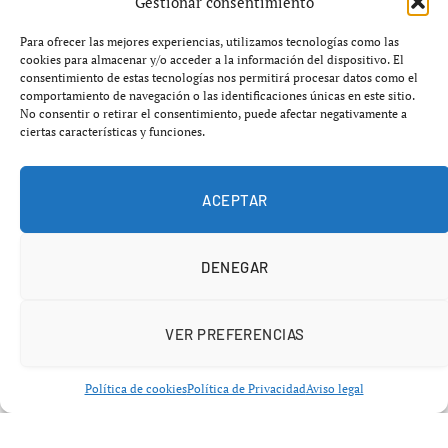
Gestionar consentimiento
El incidente en cuestión ocurrió durante el tiempo
Para ofrecer las mejores experiencias, utilizamos tecnologías como las
cookies para almacenar y/o acceder a la información del dispositivo. El
suplementario, cuando Brahim provocó un penalti que
consentimiento de estas tecnologías nos permitirá procesar datos como el
fue estéril en su ejecución. «Asumo toda la
comportamiento de navegación o las identificaciones únicas en este sitio.
No consentir o retirar el consentimiento, puede afectar negativamente a
responsabilidad y me disculpo de todo corazón» declaró
ciertas características y funciones.
el futbolista, quien fue el máximo goleador del torneo
con cinco goles y un destacado líder del equipo marroquí.
ACEPTAR
Su fallo ha sido titular en las conversaciones sobre el
partido, que estuvo marcado por la polémica, incluyendo
un gol anulado a Senegal que generó tension en el
DENEGAR
estadio.
VER PREFERENCIAS
Política de cookies
Política de Privacidad
Aviso legal