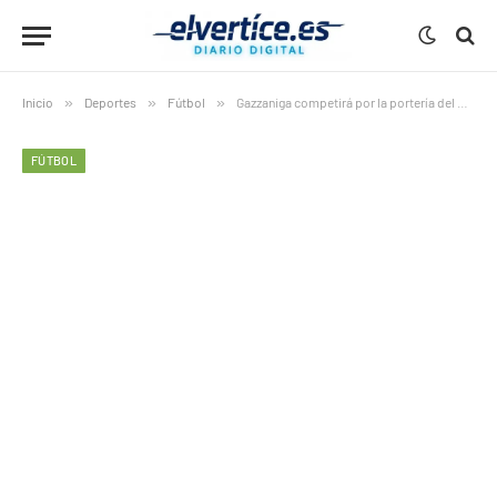
Inicio
»
Deportes
»
Fútbol
»
Gazzaniga competirá por la portería del Girona ante Ter Stegen
FÚTBOL