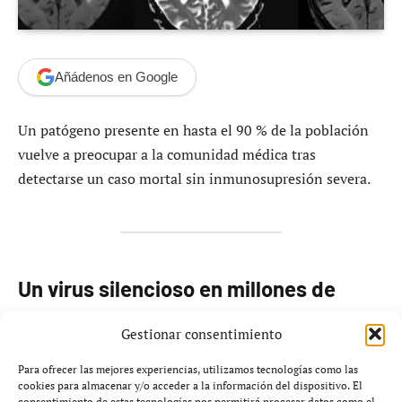
Añádenos en Google
Un patógeno presente en hasta el 90 % de la población
vuelve a preocupar a la comunidad médica tras
detectarse un caso mortal sin inmunosupresión severa.
Un virus silencioso en millones de
personas
Gestionar consentimiento
Un nuevo estudio publicado en
Annals of Internal
Para ofrecer las mejores experiencias, utilizamos tecnologías como las
Medicine: Clinical Cases
ha reavivado la preocupación
cookies para almacenar y/o acceder a la información del dispositivo. El
consentimiento de estas tecnologías nos permitirá procesar datos como el