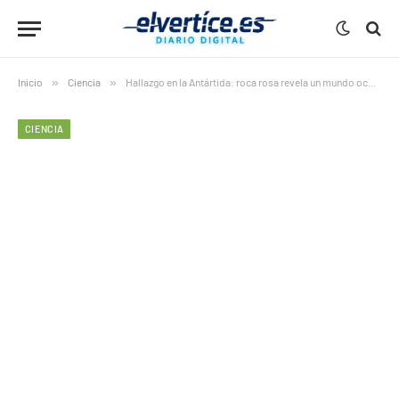
Inicio
»
Ciencia
»
Hallazgo en la Antártida: roca rosa revela un mundo oculto bajo el hielo
CIENCIA