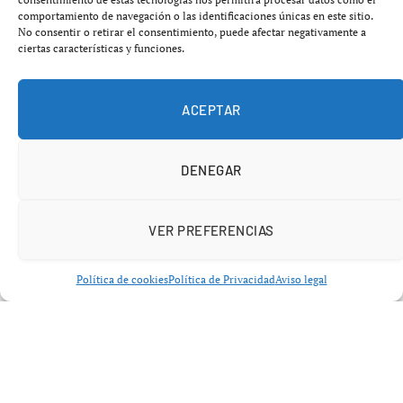
sobre el virus JC, un patógeno que podría estar presente
comportamiento de navegación o las identificaciones únicas en este sitio.
en
entre el 50 % y el 90 % de la población adulta
No consentir o retirar el consentimiento, puede afectar negativamente a
ciertas características y funciones.
mundial
.
ACEPTAR
DENEGAR
VER PREFERENCIAS
Política de cookies
Política de Privacidad
Aviso legal
Lo inquietante no es su распространación —
habitualmente
asintomática y silenciosa
—, sino su
capacidad para
reactivarse y atacar el cerebro
en