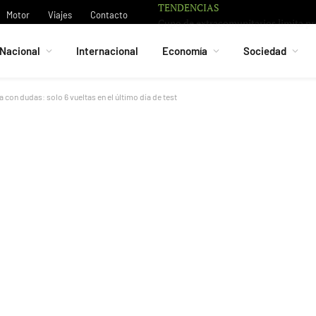
TENDENCIAS
Motor
Viajes
Contacto
Nacional
Internacional
Economía
Sociedad
 con dudas: solo 6 vueltas en el último día de test