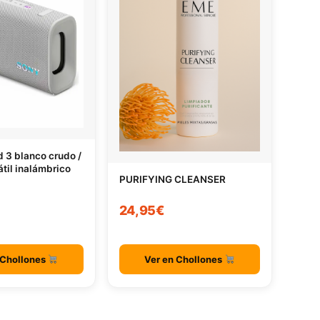
ld 3 blanco crudo /
átil inalámbrico
PURIFYING CLEANSER
24,95€
 Chollones
Ver en Chollones