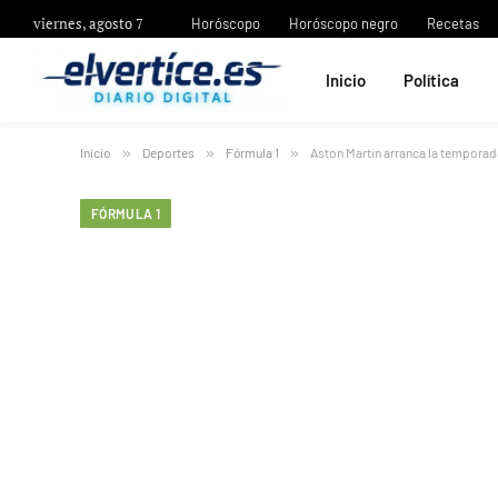
viernes, agosto 7
Horóscopo
Horóscopo negro
Recetas
Inicio
Política
Inicio
»
Deportes
»
Fórmula 1
»
Aston Martin arranca la temporada
FÓRMULA 1