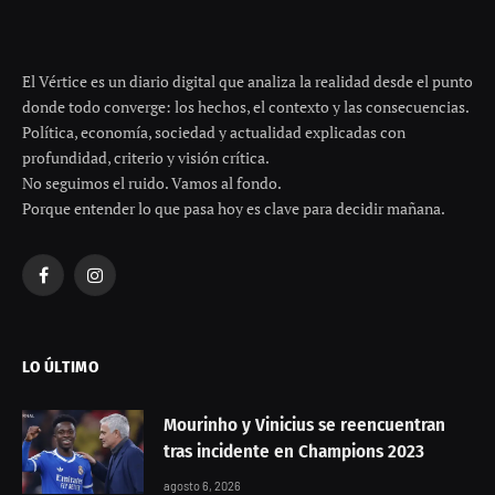
Añádenos en Google
El Gobierno de
Castilla-La Mancha
ha anunciado que el
Tribunal de Cuentas
ha emitido una
opinión favorable
sobre la
Cuenta General del ejercicio 2022
, cifrada en