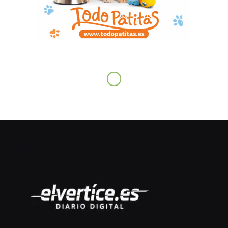
ECONOMÍA
Impactante informe: el Tribunal
de Cuentas avala las cuentas de
Castilla-La Mancha
febrero 20, 2026
No hay comentarios
3 minutos