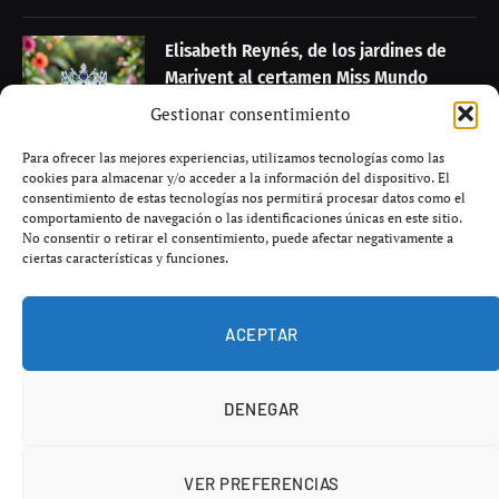
13 750 millones de euros
.
Durante su comparecencia en las
Cortes regionales
, el
consejero de Hacienda, Administraciones Públicas y
Gestionar consentimiento
Transformación Digital,
Juan Alfonso Ruiz Molina
,
Para ofrecer las mejores experiencias, utilizamos tecnologías como las
defendió que las cuentas reflejan una
“imagen fiel” de
cookies para almacenar y/o acceder a la información del dispositivo. El
la situación financiera
de la comunidad.
consentimiento de estas tecnologías nos permitirá procesar datos como el
comportamiento de navegación o las identificaciones únicas en este sitio.
No consentir o retirar el consentimiento, puede afectar negativamente a
ciertas características y funciones.
Según el Ejecutivo presidido por
Emiliano García-Page
,
ACEPTAR
el informe del órgano fiscalizador confirma que la
gestión presupuestaria y contable se ajustó a la legalidad
vigente y a los plazos establecidos por la Ley de
DENEGAR
Hacienda.
VER PREFERENCIAS