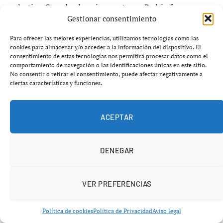
colectiva. Cuando el equipo se atasca, Pedri ofrece
Gestionar consentimiento
soluciones.
Para ofrecer las mejores experiencias, utilizamos tecnologías como las
El cuerpo técnico ha diseñado un regreso progresivo. La
cookies para almacenar y/o acceder a la información del dispositivo. El
consentimiento de estas tecnologías nos permitirá procesar datos como el
idea es que acumule minutos de manera gradual para
comportamiento de navegación o las identificaciones únicas en este sitio.
evitar recaídas, comenzando con participaciones
No consentir o retirar el consentimiento, puede afectar negativamente a
ciertas características y funciones.
parciales antes de asumir un rol protagonista. El objetivo
es que llegue en plenitud física al tramo decisivo de la
temporada, donde el Barça se juega gran parte de sus
ACEPTAR
aspiraciones.
DENEGAR
Flick, bajo presión
La vuelta de Pedri también tiene implicaciones directas
VER PREFERENCIAS
sobre la figura de Hansi Flick. El técnico llegó con la
misión de devolver competitividad y carácter al equipo,
Política de cookies
Política de Privacidad
Aviso legal
pero los resultados recientes han puesto en entredicho la