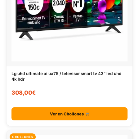
Lg uhd ultimate ai ua75 / televisor smart tv 43″ led uhd
4k hdr
308,00€
Ver en Chollones
CHOLLONES