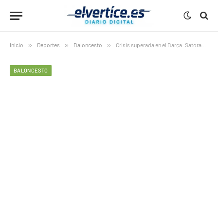
Inicio
»
Deportes
»
Baloncesto
»
Crisis superada en el Barça: Satoransky, Punter y Vesely listos para la Copa del Rey 2026
BALONCESTO