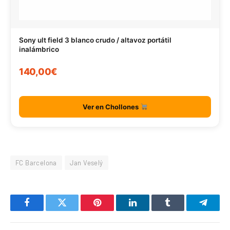
Sony ult field 3 blanco crudo / altavoz portátil
inalámbrico
140,00€
Ver en Chollones
FC Barcelona
Jan Veselý
Facebook
Twitter
Pinterest
LinkedIn
Tumblr
Telegr