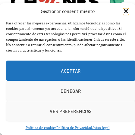
Gestionar consentimiento
Para ofrecer las mejores experiencias, utilizamos tecnologías como las
cookies para almacenar y/o acceder a la información del dispositivo. El
consentimiento de estas tecnologías nos permitirá procesar datos como el
comportamiento de navegación o las identificaciones únicas en este sitio.
No consentir o retirar el consentimiento, puede afectar negativamente a
ciertas características y funciones.
ACEPTAR
Galán y Chingotto golpean de nuevo a
DENEGAR
los números uno en Asunción
En una final marcada por la intensidad y los pequeños
VER PREFERENCIAS
detalles,
Alejandro Galán y Federico Chingotto
se
proclamaron campeones tras vencer por
6-3 y 7-5
a
Política de cookies
Política de Privacidad
Aviso legal
Agustín Tapia y Arturo Coello
.