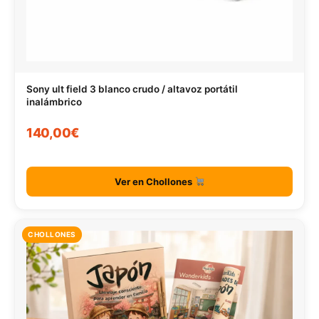
Sony ult field 3 blanco crudo / altavoz portátil
inalámbrico
140,00€
Ver en Chollones
CHOLLONES