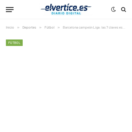
Inicio
»
Deportes
»
Fútbol
»
Barcelona campeón Liga: las 7 claves esenciales del alirón azulgrana ante un Real Madrid hundido
FÚTBOL