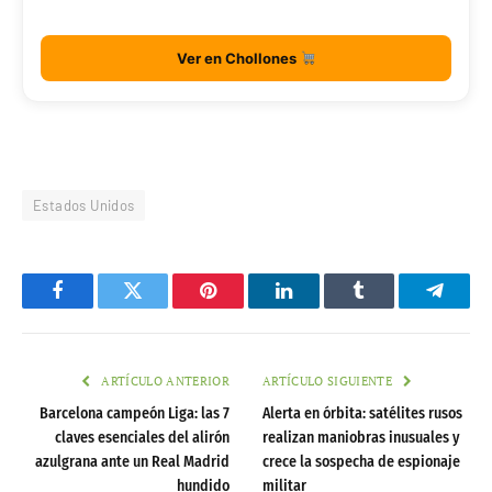
Ver en Chollones
Estados Unidos
Facebook
Twitter
Pinterest
LinkedIn
Tumblr
Telegr
ARTÍCULO ANTERIOR
ARTÍCULO SIGUIENTE
Barcelona campeón Liga: las 7
Alerta en órbita: satélites rusos
claves esenciales del alirón
realizan maniobras inusuales y
azulgrana ante un Real Madrid
crece la sospecha de espionaje
hundido
militar