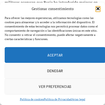
militares aseguran que Rusia ha introducido mejoras en
navegación, resistencia electrónica y capacidad de ataque
Gestionar consentimiento
sobre modelos originalmente desarrollados por Teherán.
Para ofrecer las mejores experiencias, utilizamos tecnologías como las
cookies para almacenar y/o acceder a la información del dispositivo. El
consentimiento de estas tecnologías nos permitirá procesar datos como el
Israel golpea la infraestructura
comportamiento de navegación o las identificaciones únicas en este sitio.
No consentir o retirar el consentimiento, puede afectar negativamente a
logística iraní
ciertas características y funciones.
La relevancia estratégica de esta ruta quedó aún más
ACEPTAR
expuesta tras los recientes ataques israelíes sobre
infraestructuras vinculadas al corredor del Caspio.
Diversas fuentes sostienen que Israel habría intentado
DENEGAR
dañar puertos y nodos logísticos utilizados para el
tránsito de drones y armamento entre Irán y Rusia.
VER PREFERENCIAS
El objetivo no sería únicamente interrumpir suministros
militares, sino enviar un mensaje geopolítico: ninguna
Política de cookies
Política de Privacidad
Aviso legal