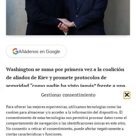
Añádenos en Google
Washington se suma por primera vez a la coalición
de aliados de Kiev y promete protocolos de
seguridad “como nadie ha visto jamás” frente a una
nueva agresión rusa.
Gestionar consentimiento
Para ofrecer las mejores experiencias, utilizamos tecnologías como las
Giro estratégico de Estados Unidos en
cookies para almacenar y/o acceder a la información del dispositivo. El
consentimiento de estas tecnologías nos permitirá procesar datos como el
la cumbre de París
comportamiento de navegación o las identificaciones únicas en este sitio.
No consentir o retirar el consentimiento, puede afectar negativamente a
ciertas características y funciones.