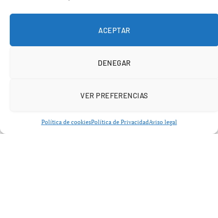
Estados Unidos ha dado un
paso decisivo en el
respaldo a Ucrania
al comprometerse a
garantías de
seguridad firmes y vinculantes
para Kiev en el marco
ACEPTAR
de una eventual tregua con Rusia. El anuncio se produjo
en la cumbre celebrada en París de la denominada
DENEGAR
“coalición de los dispuestos”
, integrada
principalmente por países europeos aliados de Ucrania.
VER PREFERENCIAS
Política de cookies
Política de Privacidad
Aviso legal
La novedad clave es que,
por primera vez
,
representantes de alto nivel de la Administración
estadounidense participaron activamente en este foro,