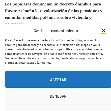
Los populares denuncian un decreto ómnibus para
forzar su “no” a la revalorización de las pensiones y
camuflar medidas polémicas sobre vivienda y
ocupación.
Gestionar consentimiento
El decreto de las pensiones,
Para ofrecer las mejores experiencias, utilizamos tecnologías como las
cookies para almacenar y/o acceder a la información del dispositivo. El
convertido en un coladero
consentimiento de estas tecnologías nos permitirá procesar datos como el
comportamiento de navegación o las identificaciones únicas en este sitio.
No consentir o retirar el consentimiento, puede afectar negativamente a
El
Partido Popular
ha encendido las alarmas ante la
ciertas características y funciones.
maniobra del Gobierno de
Pedro Sánchez
, que pretende
aprobar la
revalorización de las pensiones
mediante
ACEPTAR
un
decreto ómnibus
cargado de medidas ajenas al
consenso social.
DENEGAR