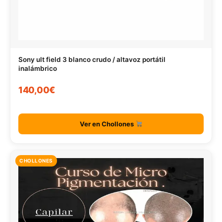
Sony ult field 3 blanco crudo / altavoz portátil
inalámbrico
140,00€
Ver en Chollones
CHOLLONES