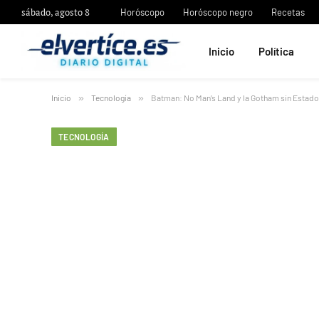
sábado, agosto 8
Horóscopo
Horóscopo negro
Recetas
Inicio
Política
Inicio
»
Tecnología
»
Batman: No Man’s Land y la Gotham sin Estado q
TECNOLOGÍA