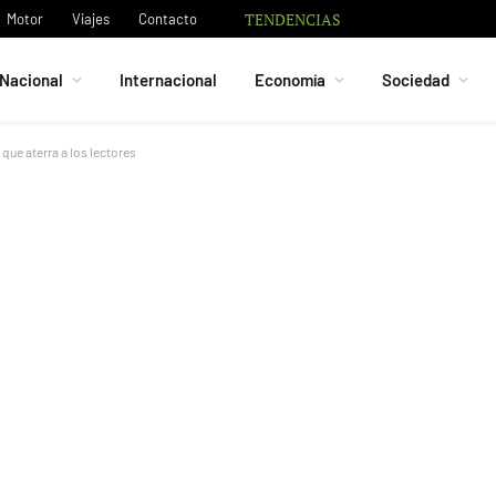
TENDENCIAS
Bruno Guimarães 
Motor
Viajes
Contacto
Nacional
Internacional
Economía
Sociedad
ue aterra a los lectores