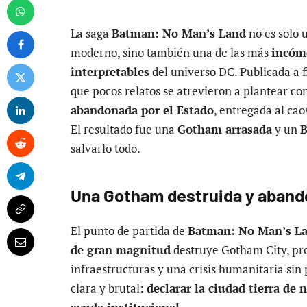
La saga
Batman: No Man’s Land
no es solo 
moderno, sino también una de las más
incómo
interpretables
del universo DC. Publicada a f
que pocos relatos se atrevieron a plantear co
abandonada por el Estado
, entregada al cao
El resultado fue una
Gotham arrasada
y un
B
salvarlo todo.
Una Gotham destruida y abando
El punto de partida de
Batman: No Man’s L
de gran magnitud
destruye Gotham City, pro
infraestructuras y una crisis humanitaria sin
clara y brutal:
declarar la ciudad tierra de 