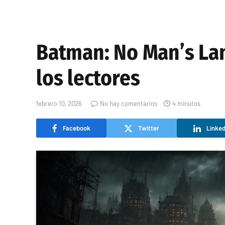
Batman: No Man’s Lan
los lectores
febrero 10, 2026
No hay comentarios
4 minutos
Facebook
Twitter
Linked