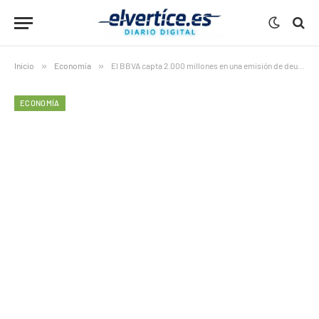
Inicio
»
Economía
»
El BBVA capta 2.000 millones en una emisión de deuda sénior a 3 y 10 años
ECONOMÍA