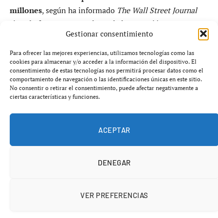
millones
, según ha informado
The Wall Street Journal
citando fuentes conocedoras de la operación. De
Gestionar consentimiento
confirmarse, la cifra supondría casi
duplicar su
valoración en apenas cuatro meses
y situaría a la
Para ofrecer las mejores experiencias, utilizamos tecnologías como las
compañía entre las firmas privadas más valiosas del
cookies para almacenar y/o acceder a la información del dispositivo. El
consentimiento de estas tecnologías nos permitirá procesar datos como el
mundo.
comportamiento de navegación o las identificaciones únicas en este sitio.
No consentir o retirar el consentimiento, puede afectar negativamente a
ciertas características y funciones.
El fondo soberano de Singapur
GIC
y la gestora
Coatue
Management
liderarían la ronda, que podría cerrarse en
las próximas semanas, aunque las fuentes advierten de
ACEPTAR
que los términos finales aún están sujetos a cambios. En
septiembre, Anthropic fue valorada en
183.000 millones
DENEGAR
de dólares
, lo que da cuenta del vertiginoso ritmo de
revalorización en plena carrera global por la inteligencia
artificial.
VER PREFERENCIAS