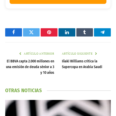
Facebook
Twitter
Pinterest
LinkedIn
Tumblr
Telegr
ARTÍCULO ANTERIOR
ARTÍCULO SIGUIENTE
El BBVA capta 2.000 millones en
Iñaki Williams critica la
una emisión de deuda sénior a 3
Supercopa en Arabia Saudí
y 10 años
OTRAS NOTICIAS