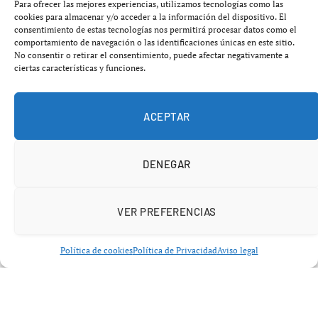
Para ofrecer las mejores experiencias, utilizamos tecnologías como las
cookies para almacenar y/o acceder a la información del dispositivo. El
consentimiento de estas tecnologías nos permitirá procesar datos como el
Anthropic se encuentra en proceso de levantar
10 000
comportamiento de navegación o las identificaciones únicas en este sitio.
millones de dólares
a una valoración de
350 000
No consentir o retirar el consentimiento, puede afectar negativamente a
ciertas características y funciones.
millones de dólares
, según informa
The Wall Street
Journal
. Esta iniciativa se presenta apenas tres meses
después de que la compañía hiciera una ronda de
ACEPTAR
financiación Serie F por valor de
13 000 millones de
dólares
, alcanzando una valoración de
183 000
DENEGAR
millones de dólares
.
En marzo de este año, la empresa había asegurado
3 500
VER PREFERENCIAS
millones de dólares
a una valoración de
61 500
millones de dólares
. Esta nueva ronda de financiación
Política de cookies
Política de Privacidad
Aviso legal
es liderada por
Coatue Management
y
GIC
, el fondo
soberano de Singapur, de acuerdo con las fuentes citadas
por el medio estadounidense. Se espera que la