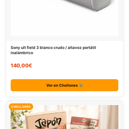
Sony ult field 3 blanco crudo / altavoz portátil
inalámbrico
140,00€
Ver en Chollones
CHOLLONES