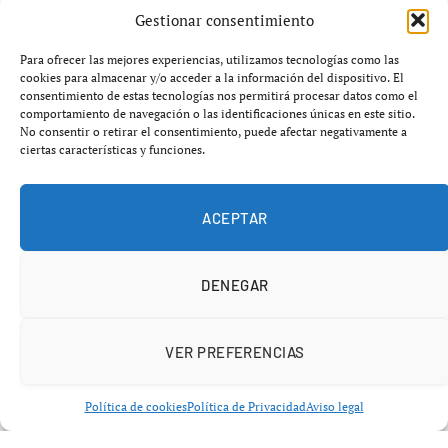
Gestionar consentimiento
En un encuentro disputado el
21 de enero de 2026
,
Para ofrecer las mejores experiencias, utilizamos tecnologías como las
West Ham United y Nottingham Forest finalizaron con
cookies para almacenar y/o acceder a la información del dispositivo. El
consentimiento de estas tecnologías nos permitirá procesar datos como el
un empate
1-1
en el Estadio London Stadium, en
comportamiento de navegación o las identificaciones únicas en este sitio.
Londres. El partido, correspondiente a la
jornada 21 de
No consentir o retirar el consentimiento, puede afectar negativamente a
ciertas características y funciones.
la Premier League
, tuvo momentos de intensidad y
varias ocasiones claras para ambos equipos.
ACEPTAR
El primer gol llegó en el minuto
30
a favor del West Ham,
cuando su delantero,
Michail Antonio
, logró abrir el
marcador tras una jugada en equipo. Sin embargo, el
DENEGAR
Nottingham Forest reaccionó rápidamente y logró el gol
del empate gracias a
Orel Mangala
, quien anotó en el
VER PREFERENCIAS
minuto
43
.
Política de cookies
Política de Privacidad
Aviso legal