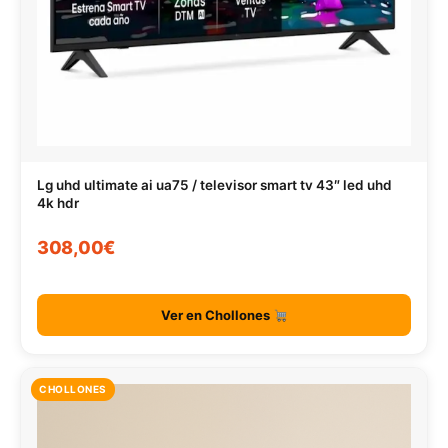
Lg uhd ultimate ai ua75 / televisor smart tv 43″ led uhd
4k hdr
308,00€
Ver en Chollones
CHOLLONES