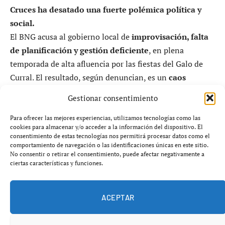
Cruces ha desatado una fuerte polémica política y
social.
El BNG acusa al gobierno local de
improvisación, falta
de planificación y gestión deficiente
, en plena
temporada de alta afluencia por las fiestas del Galo de
Curral. El resultado, según denuncian, es un
caos
circulatorio
que golpea directamente al comercio y a los
Gestionar consentimiento
vecinos.
Para ofrecer las mejores experiencias, utilizamos tecnologías como las
cookies para almacenar y/o acceder a la información del dispositivo. El
consentimiento de estas tecnologías nos permitirá procesar datos como el
comportamiento de navegación o las identificaciones únicas en este sitio.
No consentir o retirar el consentimiento, puede afectar negativamente a
Unas obras en pleno momento crítico
ciertas características y funciones.
para el municipio
ACEPTAR
El municipio de Vila de Cruces se encuentra estos días en
el centro del debate político tras el arranque de obras en