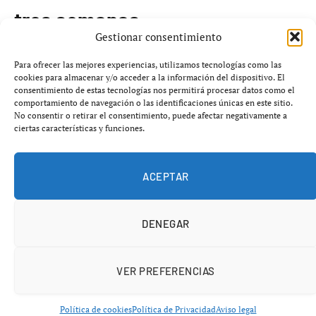
tres semanas
Gestionar consentimiento
El Sevilla FC ha confirmado la nueva lesión de
Rubén
Para ofrecer las mejores experiencias, utilizamos tecnologías como las
Vargas
, quien se ha resentido de su lesión en el
bíceps
cookies para almacenar y/o acceder a la información del dispositivo. El
consentimiento de estas tecnologías nos permitirá procesar datos como el
femoral izquierdo
a los pocos minutos de su regreso al
comportamiento de navegación o las identificaciones únicas en este sitio.
campo, en el partido contra el
Celta de Vigo
. El jugador
No consentir o retirar el consentimiento, puede afectar negativamente a
ciertas características y funciones.
suizo, de 27 años, había estado fuera de la competición
durante mes y medio.
ACEPTAR
Vargas permanecerá alejado de los terrenos de juego
durante un mínimo de tres semanas, aunque la duración
DENEGAR
de su baja podría extenderse. Esta situación se suma a su
historial reciente de lesiones, que incluye la pérdida de
10 partidos
en la temporada pasada debido a problemas
VER PREFERENCIAS
musculares que se agravaron en abril, impidiendo su
participación en los últimos encuentros de
LaLiga
.
Política de cookies
Política de Privacidad
Aviso legal