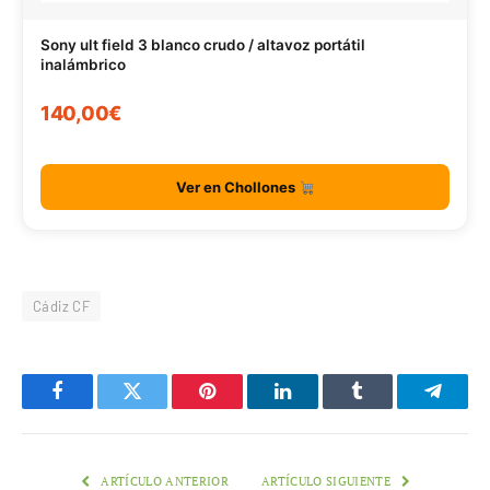
Sony ult field 3 blanco crudo / altavoz portátil
inalámbrico
140,00€
Ver en Chollones
Cádiz CF
Facebook
Twitter
Pinterest
LinkedIn
Tumblr
Telegr
ARTÍCULO ANTERIOR
ARTÍCULO SIGUIENTE