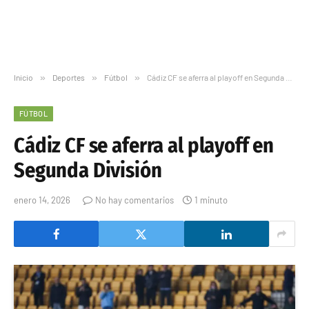
Inicio
»
Deportes
»
Fútbol
»
Cádiz CF se aferra al playoff en Segunda División
FÚTBOL
Cádiz CF se aferra al playoff en
Segunda División
enero 14, 2026
No hay comentarios
1 minuto