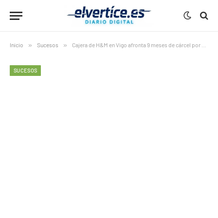
Inicio
»
Sucesos
»
Cajera de H&M en Vigo afronta 9 meses de cárcel por apropiación de 520 euros en caja
SUCESOS