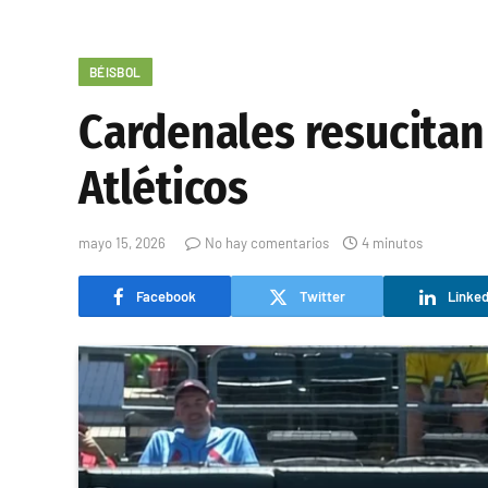
BÉISBOL
Cardenales resucitan
Atléticos
mayo 15, 2026
No hay comentarios
4 minutos
Facebook
Twitter
Linked