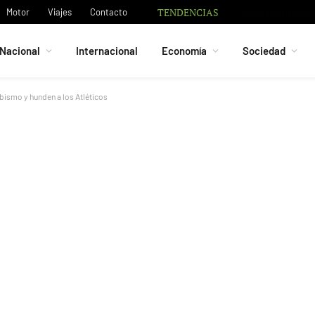
TENDENCIAS
Granada negocia 
Motor
Viajes
Contacto
Nacional
Internacional
Economía
Sociedad
abismo y hunden a los Atléticos