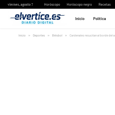
viernes, agosto 7
Horóscopo
Horóscopo negro
Recetas
Inicio
Política
Inicio
»
Deportes
»
Béisbol
»
Cardenales resucitan al borde del 