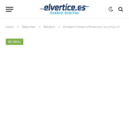
Inicio
»
Deportes
»
Béisbol
»
Dodgers frenan a Ohtani por su crisis ofensiva y activan las alarmas
BÉISBOL