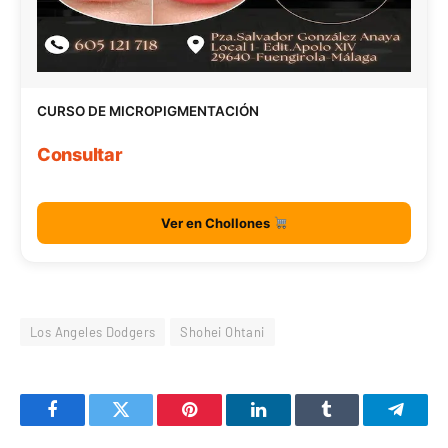
CURSO DE MICROPIGMENTACIÓN
Consultar
Ver en Chollones
Los Angeles Dodgers
Shohei Ohtani
Facebook
Twitter
Pinterest
LinkedIn
Tumblr
Telegr