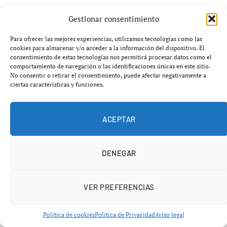
Con dos outs en la novena entrada y el equipo
Gestionar consentimiento
prácticamente derrotado, el receptor panameño Iván
Para ofrecer las mejores experiencias, utilizamos tecnologías como las
Herrera apareció bajo máxima presión.
cookies para almacenar y/o acceder a la información del dispositivo. El
consentimiento de estas tecnologías nos permitirá procesar datos como el
comportamiento de navegación o las identificaciones únicas en este sitio.
Después de que el novato JJ Wetherholt recibiera un
No consentir o retirar el consentimiento, puede afectar negativamente a
pelotazo que mantuvo viva la esperanza de San Luis,
ciertas características y funciones.
Herrera conectó un sencillo decisivo ante el cerrador de
los Atléticos, Jack Perkins, impulsando la carrera del
ACEPTAR
empate.
El golpe emocional para Oakland fue inmediato.
DENEGAR
Jordan Walker completó una
VER PREFERENCIAS
remontada salvaje
Política de cookies
Política de Privacidad
Aviso legal
El momento definitivo llegó apenas un lanzamiento