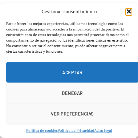
La pregunta es inevitable:
¿aprovechará Andalucía
Gestionar consentimiento
esta oportunidad minera o volverá a dejar que otros
países controlen las materias primas del futuro?
Para ofrecer las mejores experiencias, utilizamos tecnologías como las
cookies para almacenar y/o acceder a la información del dispositivo. El
consentimiento de estas tecnologías nos permitirá procesar datos como el
comportamiento de navegación o las identificaciones únicas en este sitio.
No consentir o retirar el consentimiento, puede afectar negativamente a
CHOLLONES
ciertas características y funciones.
ACEPTAR
DENEGAR
VER PREFERENCIAS
Política de cookies
Política de Privacidad
Aviso legal