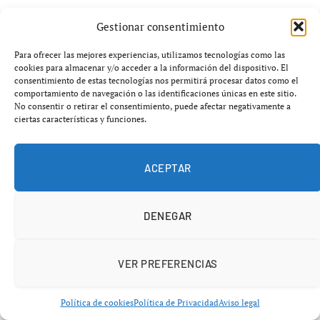
Gestionar consentimiento
Para ofrecer las mejores experiencias, utilizamos tecnologías como las
cookies para almacenar y/o acceder a la información del dispositivo. El
consentimiento de estas tecnologías nos permitirá procesar datos como el
comportamiento de navegación o las identificaciones únicas en este sitio.
No consentir o retirar el consentimiento, puede afectar negativamente a
ciertas características y funciones.
ACEPTAR
Un método rápido y extremadamente
DENEGAR
violento
VER PREFERENCIAS
La denominada
técnica del tirón
continúa siendo una
de las modalidades de robo más utilizadas por
Política de cookies
Política de Privacidad
Aviso legal
delincuentes que buscan obtener un botín de forma