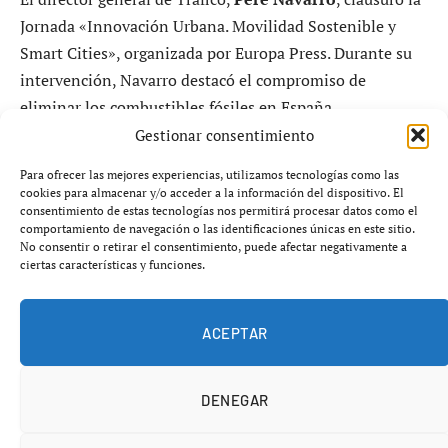
Jornada «Innovación Urbana. Movilidad Sostenible y
Smart Cities», organizada por Europa Press. Durante su
intervención, Navarro destacó el compromiso de
eliminar los combustibles fósiles en España,
estableciendo como meta el año
2035
para prohibir la
Gestionar consentimiento
matriculación de vehículos de este tipo en el país.
Para ofrecer las mejores experiencias, utilizamos tecnologías como las
cookies para almacenar y/o acceder a la información del dispositivo. El
Navarro hizo hincapié en que España, a pesar de no
consentimiento de estas tecnologías nos permitirá procesar datos como el
comportamiento de navegación o las identificaciones únicas en este sitio.
contar con petróleo, tiene un gran potencial en energías
No consentir o retirar el consentimiento, puede afectar negativamente a
alternativas como el solar, eólico e hidráulico. Según sus
ciertas características y funciones.
declaraciones, más del
50%
de la energía consumida en
España proviene de fuentes renovables, lo que podría
ACEPTAR
permitir al país convertirse en líder en energía asequible
en Europa.
DENEGAR