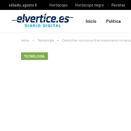
sábado, agosto 8
Horóscopo
Horóscopo negro
Recetas
Inicio
Política
Inicio
»
Tecnología
»
Caterpillar incorpora IA en maquinaria con ayu
TECNOLOGÍA