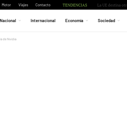
TENDENCIAS
La UE destina otr
Motor
Viajes
Contacto
Nacional
Internacional
Economía
Sociedad
da de Nvidia