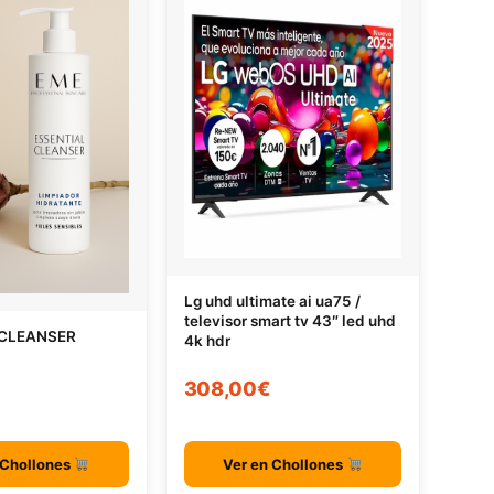
Lg uhd ultimate ai ua75 /
televisor smart tv 43″ led uhd
 CLEANSER
4k hdr
308,00€
 Chollones
Ver en Chollones