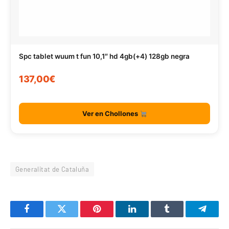
Spc tablet wuum t fun 10,1″ hd 4gb(+4) 128gb negra
137,00€
Ver en Chollones
Generalitat de Cataluña
Facebook
Twitter
Pinterest
LinkedIn
Tumblr
Telegr