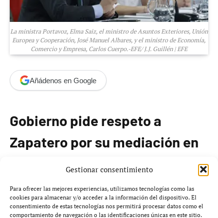
La ministra Portavoz, Elma Saiz, el ministro de Asuntos Exteriores, Unión
Europea y Cooperación, José Manuel Albares, y el ministro de Economía,
Comercio y Empresa, Carlos Cuerpo.-EFE/ J.J. Guillén | EFE
Añádenos en Google
Gobierno pide respeto a
Zapatero por su mediación en
Venezuela
Gestionar consentimiento
Para ofrecer las mejores experiencias, utilizamos tecnologías como las
El ministro de Asuntos Exteriores,
José Manuel Albares
,
cookies para almacenar y/o acceder a la información del dispositivo. El
ha solicitado un «respeto» institucional hacia el
consentimiento de estas tecnologías nos permitirá procesar datos como el
comportamiento de navegación o las identificaciones únicas en este sitio.
expresidente del Gobierno
José Luis Rodríguez