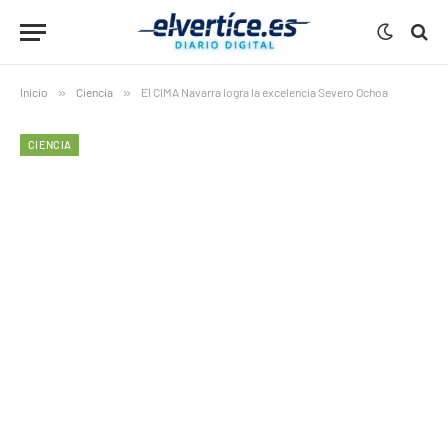
Inicio
»
Ciencia
»
El CIMA Navarra logra la excelencia Severo Ochoa
CIENCIA