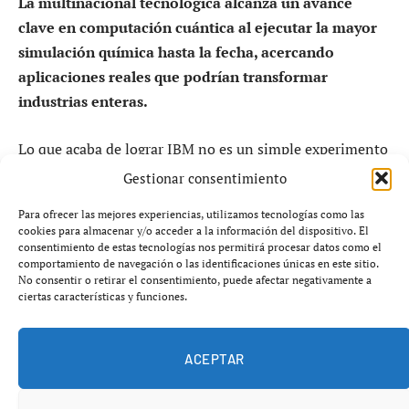
La multinacional tecnológica alcanza un avance
clave en computación cuántica al ejecutar la mayor
simulación química hasta la fecha, acercando
aplicaciones reales que podrían transformar
industrias enteras.
Lo que acaba de lograr IBM no es un simple experimento
de laboratorio.
Es un paso decisivo hacia la aplicación
Gestionar consentimiento
práctica de los ordenadores cuánticos
, una tecnología
Para ofrecer las mejores experiencias, utilizamos tecnologías como las
que promete cambiar por completo sectores como la
cookies para almacenar y/o acceder a la información del dispositivo. El
farmacéutica, la energía o los materiales avanzados.
consentimiento de estas tecnologías nos permitirá procesar datos como el
comportamiento de navegación o las identificaciones únicas en este sitio.
No consentir o retirar el consentimiento, puede afectar negativamente a
ciertas características y funciones.
ACEPTAR