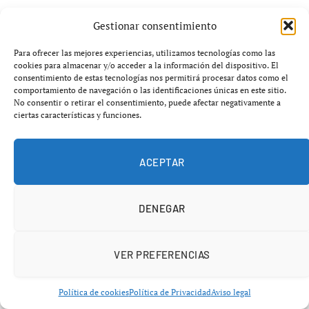
Gestionar consentimiento
Más potencia, más IA y mejor batería
Para ofrecer las mejores experiencias, utilizamos tecnologías como las
cookies para almacenar y/o acceder a la información del dispositivo. El
Qualcomm asegura que esta nueva generación de
consentimiento de estas tecnologías nos permitirá procesar datos como el
procesadores está diseñada para ofrecer
“experiencias
comportamiento de navegación o las identificaciones únicas en este sitio.
No consentir o retirar el consentimiento, puede afectar negativamente a
reales”
, con mejoras centradas en el uso diario de los
ciertas características y funciones.
usuarios.
Entre las principales novedades destacan:
ACEPTAR
Mayor fluidez en la apertura de aplicaciones
DENEGAR
Menor consumo energético y mejor autonomía
Mejora del rendimiento gráfico en juegos
VER PREFERENCIAS
Avances en inteligencia artificial para cámara y
fotografía
Política de cookies
Política de Privacidad
Aviso legal