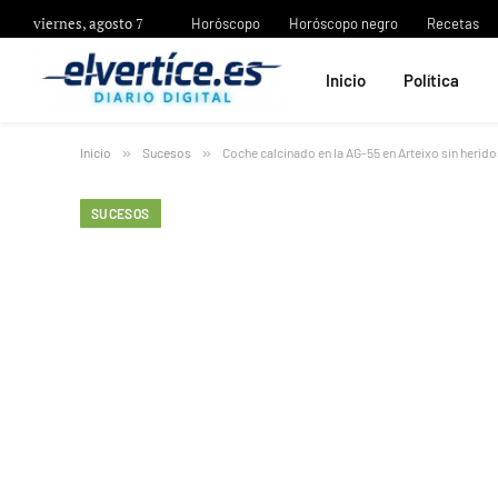
viernes, agosto 7
Horóscopo
Horóscopo negro
Recetas
Inicio
Política
Inicio
»
Sucesos
»
Coche calcinado en la AG-55 en Arteixo sin herido
SUCESOS