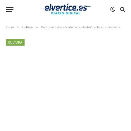
Inicio
»
Cultura
»
Cómo se debe escribir ‘a contraluz’: aclaraciones de la RAE
CULTURA