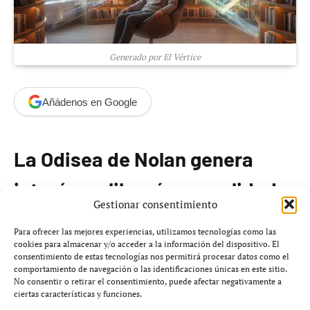
Generado por El Vértice
Añádenos en Google
La Odisea de Nolan genera
interés en librerías y realidad
Gestionar consentimiento
virtual
Para ofrecer las mejores experiencias, utilizamos tecnologías como las
cookies para almacenar y/o acceder a la información del dispositivo. El
consentimiento de estas tecnologías nos permitirá procesar datos como el
Christopher Nolan está preparando el estreno de su
comportamiento de navegación o las identificaciones únicas en este sitio.
decimotercera película,
La Odisea
, una superproducción
No consentir o retirar el consentimiento, puede afectar negativamente a
ciertas características y funciones.
que se basa en la obra clásica de Homero, programada