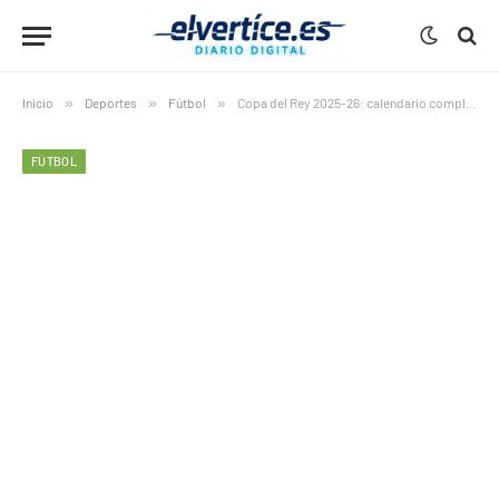
Inicio
»
Deportes
»
Fútbol
»
Copa del Rey 2025-26: calendario completo, formato y fechas clave
FÚTBOL