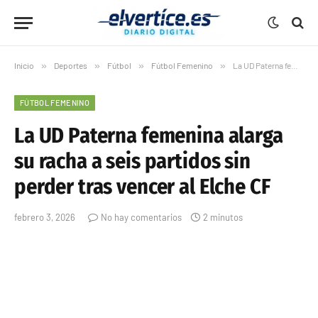
Inicio
»
Deportes
»
Fútbol
»
Fútbol Femenino
»
La UD Paterna femenina alarga su racha a seis partidos sin perder tras vencer al Elche CF
FÚTBOL FEMENINO
La UD Paterna femenina alarga
su racha a seis partidos sin
perder tras vencer al Elche CF
febrero 3, 2026
No hay comentarios
2 minutos