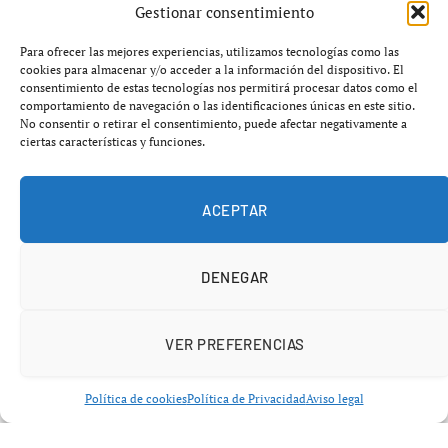
desde las rondas preliminares hasta la gran final.
Gestionar consentimiento
Para ofrecer las mejores experiencias, utilizamos tecnologías como las
A continuación, te ofrecemos una
guía completa y clara
cookies para almacenar y/o acceder a la información del dispositivo. El
con
fechas, sistema de competición y claves
que todo
consentimiento de estas tecnologías nos permitirá procesar datos como el
comportamiento de navegación o las identificaciones únicas en este sitio.
aficionado debe conocer.
No consentir o retirar el consentimiento, puede afectar negativamente a
ciertas características y funciones.
ACEPTAR
DENEGAR
VER PREFERENCIAS
Política de cookies
Política de Privacidad
Aviso legal
Un torneo que mantiene su esencia: