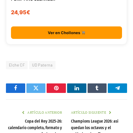
24,95€
Ver en Chollones
Elche CF
UD Paterna
Facebook
Twitter
Pinterest
LinkedIn
Tumblr
Telegr
ARTÍCULO ANTERIOR
ARTÍCULO SIGUIENTE
Copa del Rey 2025-26:
Champions League 2026: así
calendario completo, formato y
quedan los octavos y el