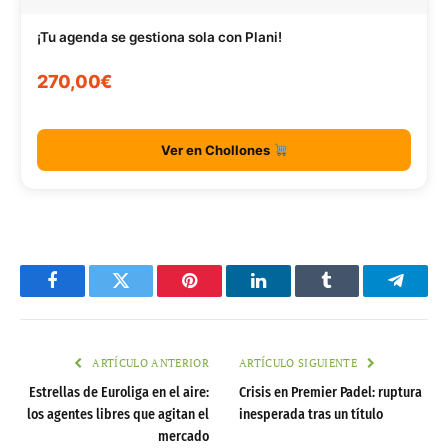
¡Tu agenda se gestiona sola con Plani!
270,00€
Ver en Chollones
Facebook
Twitter
Pinterest
LinkedIn
Tumblr
Telegr
ARTÍCULO ANTERIOR
ARTÍCULO SIGUIENTE
Estrellas de Euroliga en el aire:
Crisis en Premier Padel: ruptura
los agentes libres que agitan el
inesperada tras un título
mercado