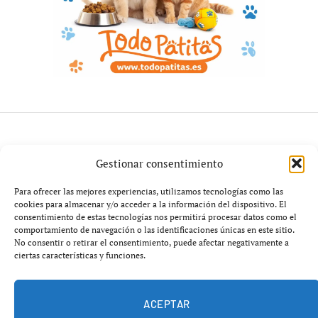
MEDIO AMBIENTE
Gestionar consentimiento
Crisis de incendios extremos:
Para ofrecer las mejores experiencias, utilizamos tecnologías como las
cookies para almacenar y/o acceder a la información del dispositivo. El
Galicia moviliza a 960
consentimiento de estas tecnologías nos permitirá procesar datos como el
comportamiento de navegación o las identificaciones únicas en este sitio.
brigadistas ante un verano
No consentir o retirar el consentimiento, puede afectar negativamente a
ciertas características y funciones.
crítico
abril 28, 2026
No hay comentarios
3 minutos
ACEPTAR