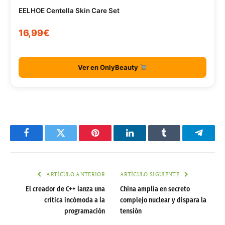
EELHOE Centella Skin Care Set
16,99€
Ver en OnlyBeauty
Facebook
Twitter
Pinterest
LinkedIn
Tumblr
Telegr
ARTÍCULO ANTERIOR
ARTÍCULO SIGUIENTE
El creador de C++ lanza una
China amplía en secreto
crítica incómoda a la
complejo nuclear y dispara la
programación
tensión