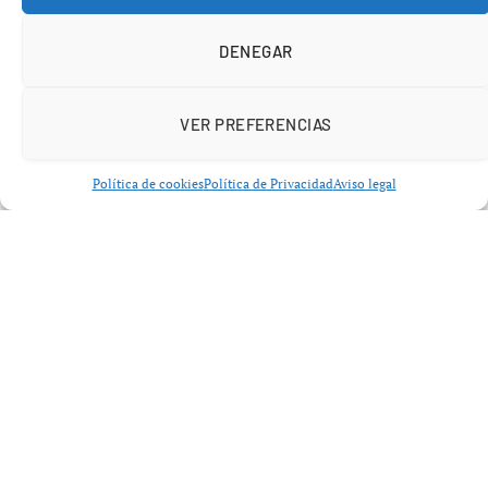
DENEGAR
VER PREFERENCIAS
Política de cookies
Política de Privacidad
Aviso legal
Añádenos en Google
La Xunta intensifica la preparación de su operativo