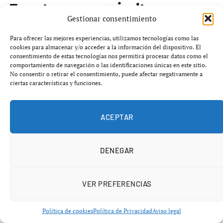
Tomate caro y agricultores
Gestionar consentimiento
arruinados: el colapso del
Para ofrecer las mejores experiencias, utilizamos tecnologías como las
campo español
cookies para almacenar y/o acceder a la información del dispositivo. El
consentimiento de estas tecnologías nos permitirá procesar datos como el
comportamiento de navegación o las identificaciones únicas en este sitio.
abril 29, 2026
No hay comentarios
4 minutos
No consentir o retirar el consentimiento, puede afectar negativamente a
ciertas características y funciones.
ACEPTAR
DENEGAR
VER PREFERENCIAS
Política de cookies
Política de Privacidad
Aviso legal