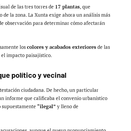
sual de las tres torres de
17 plantas
, que
no de la zona. La Xunta exige ahora un análisis más
s de observación para determinar cómo afectarán
osamente los
colores y acabados exteriores
de las
el impacto paisajístico.
ue político y vecinal
testación ciudadana. De hecho, un particular
n informe que calificaba el convenio urbanístico
mo supuestamente
“ilegal”
y lleno de
s acusaciones, aunque el nuevo pronunciamiento