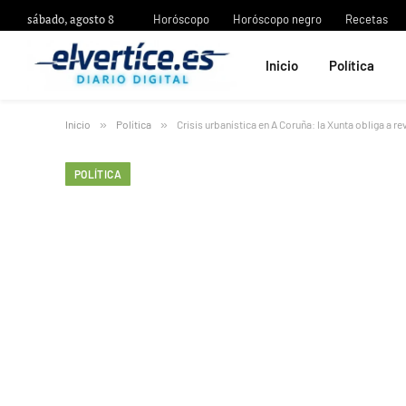
sábado, agosto 8
Horóscopo
Horóscopo negro
Recetas
Inicio
Política
Inicio
»
Política
»
Crisis urbanística en A Coruña: la Xunta obliga a re
POLÍTICA