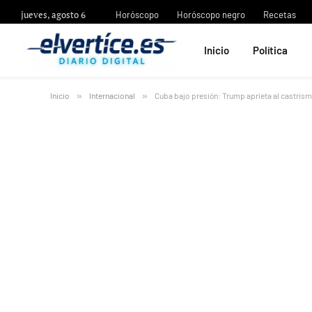
jueves, agosto 6
Horóscopo
Horóscopo negro
Recetas
Inicio
Política
Inicio
»
Internacional
»
Cuba bajo presión: Trump aprieta al castrism