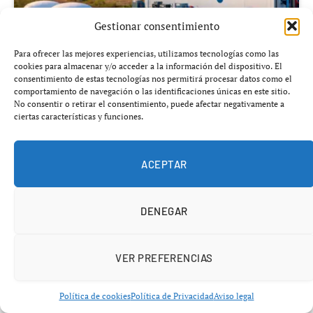
Gestionar consentimiento
Para ofrecer las mejores experiencias, utilizamos tecnologías como las
cookies para almacenar y/o acceder a la información del dispositivo. El
consentimiento de estas tecnologías nos permitirá procesar datos como el
Añádenos en Google
comportamiento de navegación o las identificaciones únicas en este sitio.
No consentir o retirar el consentimiento, puede afectar negativamente a
ciertas características y funciones.
La
batería de vanadio en España
ha dado un paso
histórico al convertirse en la mayor instalación de este
ACEPTAR
tipo en Europa, con una capacidad de almacenamiento
de 8 MWh y una vida útil superior a 20 años. Este
proyecto, desarrollado por la Fundación Ciudad de la
DENEGAR
Energía (CIUDEN), combina innovación tecnológica,
almacenamiento híbrido y producción de hidrógeno
VER PREFERENCIAS
verde, configurando un modelo de laboratorio industrial
a escala real que podría definir el sistema energético del
Política de cookies
Política de Privacidad
Aviso legal
futuro.