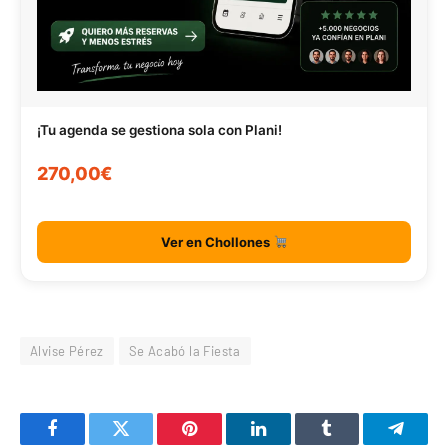
¡Tu agenda se gestiona sola con Plani!
270,00€
Ver en Chollones
Alvise Pérez
Se Acabó la Fiesta
Facebook
Twitter
Pinterest
LinkedIn
Tumblr
Telegr