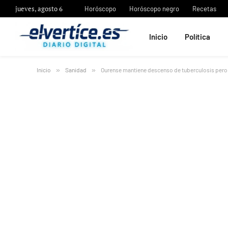
jueves, agosto 6
Horóscopo
Horóscopo negro
Recetas
Inicio
Política
Inicio
»
Sanidad
»
Ourense mantiene descenso de tuberculosis pero a