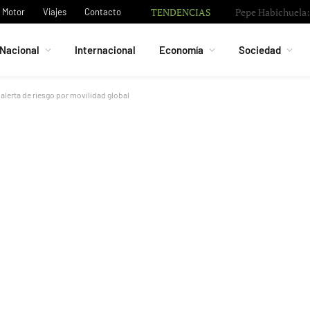
TENDENCIAS
Pepe Habichuela: 
Motor
Viajes
Contacto
Nacional
Internacional
Economía
Sociedad
lerta de riesgo por movilidad global