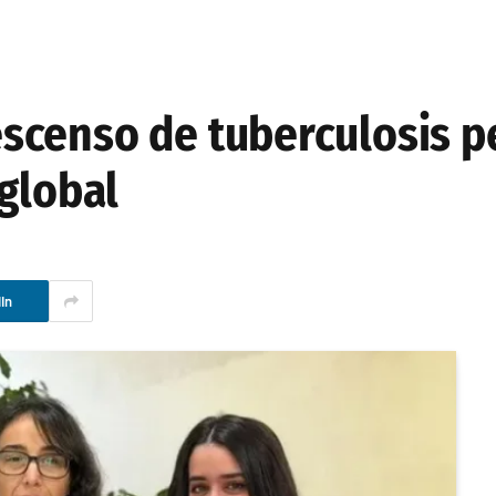
censo de tuberculosis pe
global
In