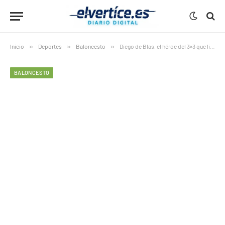
Inicio
»
Deportes
»
Baloncesto
»
Diego de Blas, el héroe del 3×3 que lidera a España en el Mundial de Varsovia
BALONCESTO