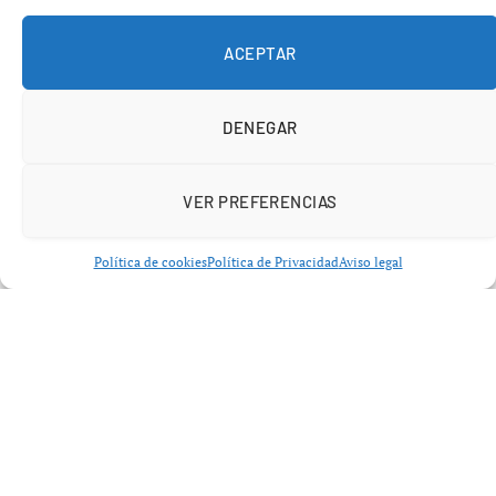
ACEPTAR
DENEGAR
VER PREFERENCIAS
BALONCESTO
Política de cookies
Política de Privacidad
Aviso legal
Hezonja, MVP de la Liga Endesa
en una temporada de dominio
del Real Madrid
junio 1, 2026
No hay comentarios
4 minutos