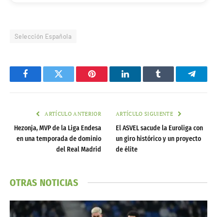
Selección Española
Facebook
Twitter
Pinterest
LinkedIn
Tumblr
Telegr
ARTÍCULO ANTERIOR
ARTÍCULO SIGUIENTE
Hezonja, MVP de la Liga Endesa
El ASVEL sacude la Euroliga con
en una temporada de dominio
un giro histórico y un proyecto
del Real Madrid
de élite
OTRAS NOTICIAS