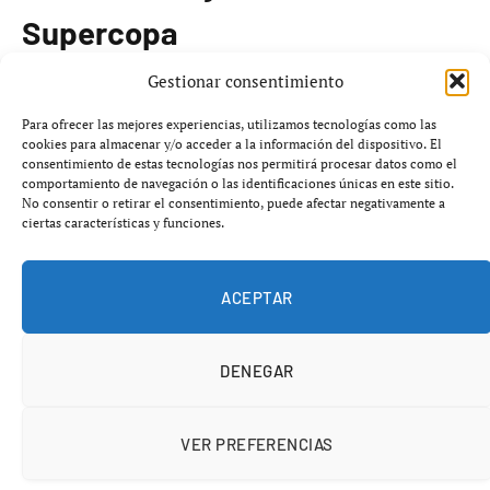
Supercopa
Gestionar consentimiento
El
FC Barcelona
y el
Athletic Club
se enfrentarán hoy,
7
de enero de 2026
, a las
20:00 horas
(hora local) en la
Para ofrecer las mejores experiencias, utilizamos tecnologías como las
cookies para almacenar y/o acceder a la información del dispositivo. El
primera semifinal de la
Supercopa de España
, que se
consentimiento de estas tecnologías nos permitirá procesar datos como el
celebrará en el
King Abdullah Sports City
de Yeda,
comportamiento de navegación o las identificaciones únicas en este sitio.
No consentir o retirar el consentimiento, puede afectar negativamente a
Arabia Saudí.
ciertas características y funciones.
El Barcelona, liderado por el entrenador
Hansi Flick
,
ACEPTAR
llega a este encuentro tras ganar sus últimos cuatro
partidos y busca defender el título tras conquistarlo la
temporada pasada. Por su parte, el Athletic, bajo la
DENEGAR
dirección de
Ernesto Valverde
, ha tenido un
rendimiento irregular en los últimos encuentros,
VER PREFERENCIAS
ganando solo uno de sus últimos cuatro juegos.