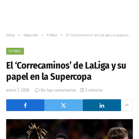
Inicio
»
Deportes
»
Fútbol
»
El ‘Correcaminos’ de LaLiga y su papel en la Supercopa
FÚTBOL
El ‘Correcaminos’ de LaLiga y su
papel en la Supercopa
enero 7, 2026
No hay comentarios
2 minutos