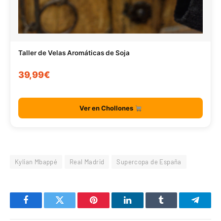
Taller de Velas Aromáticas de Soja
39,99€
Ver en Chollones
Kylian Mbappé
Real Madrid
Supercopa de España
Facebook
Twitter
Pinterest
LinkedIn
Tumblr
Telegr