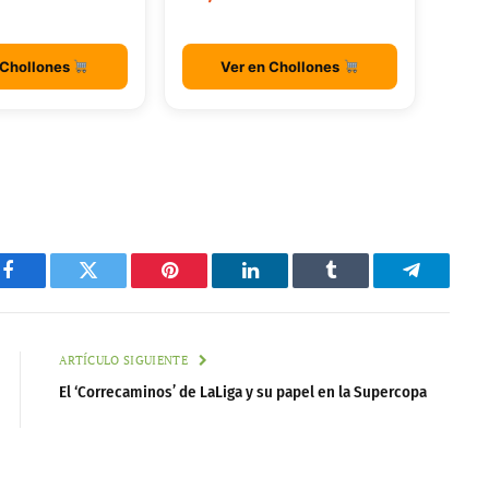
 Chollones
Ver en Chollones
Facebook
Twitter
Pinterest
LinkedIn
Tumblr
Telegram
ARTÍCULO SIGUIENTE
El ‘Correcaminos’ de LaLiga y su papel en la Supercopa