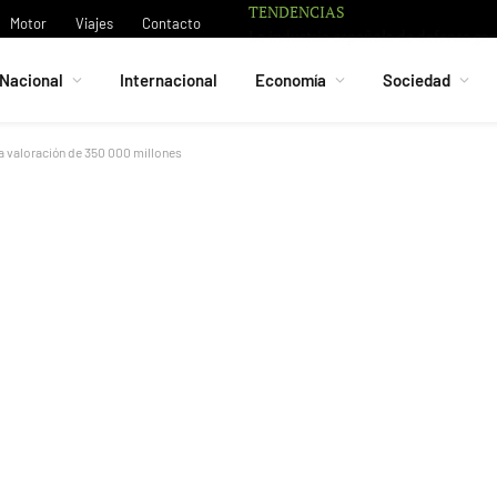
TENDENCIAS
La UE destina ot
Motor
Viajes
Contacto
Nacional
Internacional
Economía
Sociedad
a valoración de 350 000 millones