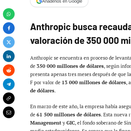
Añádenos en Google
Anthropic busca recaudar
valoración de 350 000 mi
Anthropic se encuentra en proceso de levant
de
350 000 millones de dólares
, según inf
presenta apenas tres meses después de que la
F por valor de
13 000 millones de dólares
, 
de dólares
.
En marzo de este año, la empresa había aseg
de
61 500 millones de dólares
. Esta nueva 
Management
y
GIC
, el fondo soberano de Si
medio estadounidense. Se espera que la financ