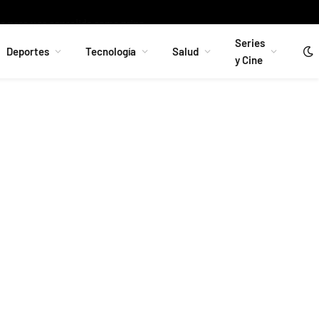
ros 1 400 millones de activos rusos a Ucrania
Facebook
Instag
Series
Deportes
Tecnología
Salud
y Cine