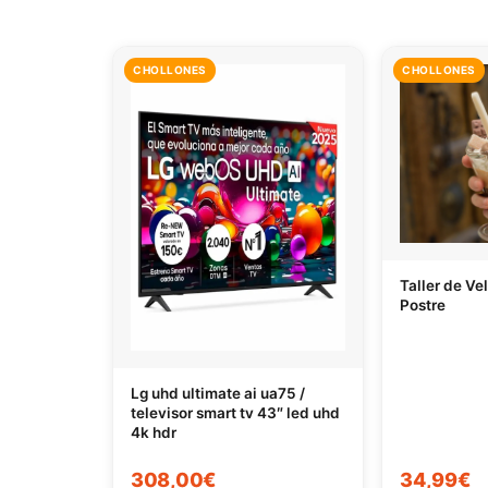
CHOLLONES
CHOLLONES
Taller de Ve
Postre
Lg uhd ultimate ai ua75 /
televisor smart tv 43″ led uhd
4k hdr
308,00€
34,99€