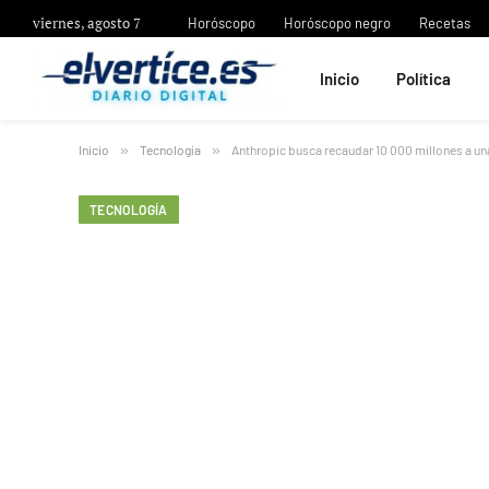
viernes, agosto 7
Horóscopo
Horóscopo negro
Recetas
Inicio
Política
Inicio
»
Tecnología
»
Anthropic busca recaudar 10 000 millones a un
TECNOLOGÍA